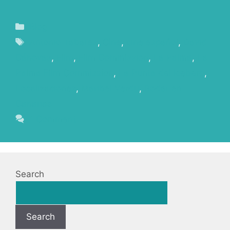
Blog
Antonio Tabares
,
Cine
,
cine español
,
David
Cánovas
,
Film
,
Film Commission
,
La Palma
,
La
Palma Film Commission
,
La Punta del Iceberg
,
Localizaciones
,
Maribel Verdu
,
Rodar en
Canarias
1 Comment
Search
Search