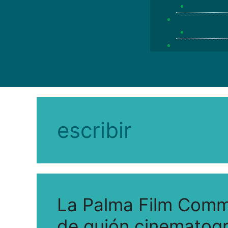
escribir
La Palma Film Commi
de guión cinematogr