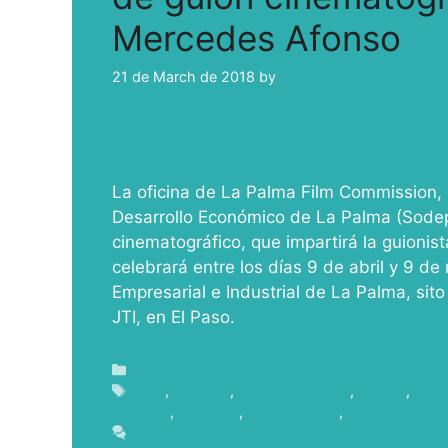
Mercedes Afonso
21 de March de 2018
by
ivcabeza
La oficina de La Palma Film Commission,
Desarrollo Económico de La Palma (Sodepa
cinematográfico, que impartirá la guioni
celebrará entre los días 9 de abril y 9 d
Empresarial e Industrial de La Palma, sito
JTI, en El Paso.
Blog
Cine
,
creación
,
directora de cine
,
escribir
,
Film
historias
,
La Palma
,
La Palma Film
,
Mercedes Afo
Leave a comment