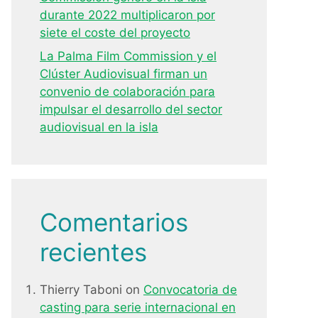
durante 2022 multiplicaron por
siete el coste del proyecto
La Palma Film Commission y el
Clúster Audiovisual firman un
convenio de colaboración para
impulsar el desarrollo del sector
audiovisual en la isla
Comentarios
recientes
Thierry Taboni
on
Convocatoria de
casting para serie internacional en