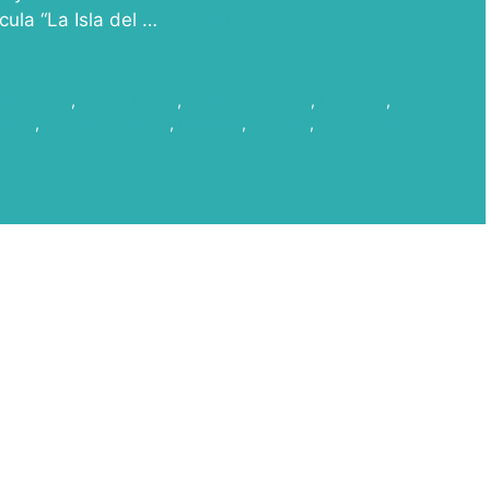
ícula “La Isla del …
Read more
uiz Gómez
,
La Isla Bonita
,
La Isla del Viento
,
La Palma
,
La
iones
,
Manuel Menchón
,
películas
,
Rodajes
,
rodajes en