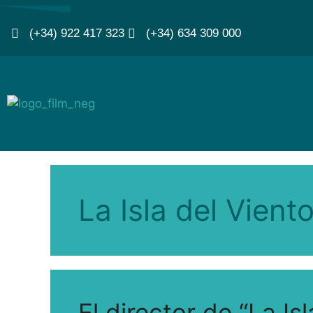
(+34) 922 417 323
(+34) 634 309 000
La Isla del Vient
El director de “La Is