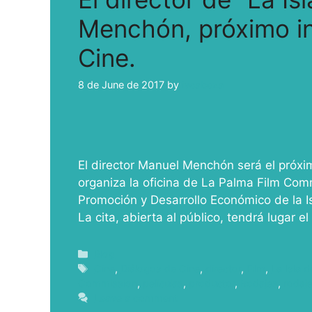
Menchón, próximo in
Cine.
8 de June de 2017
by
ivcabeza
El director Manuel Menchón será el próxim
organiza la oficina de La Palma Film Co
Promoción y Desarrollo Económico de la Is
La cita, abierta al público, tendrá lugar e
Blog
Cine
,
Diálogos de Cine
,
director
,
Film
,
La Isla d
Commission
,
películas
,
productor
,
Rodajes
,
rodaj
Leave a comment