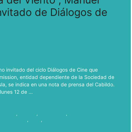
vitado de Diálogos de
o invitado del ciclo Diálogos de Cine que
mmission, entidad dependiente de la Sociedad de
la, se indica en una nota de prensa del Cabildo.
l lunes 12 de …
Read more
el Viento
,
La Palma
,
La Palma Film
,
La Palma Film
es en Canarias
,
Rodar
,
teatro