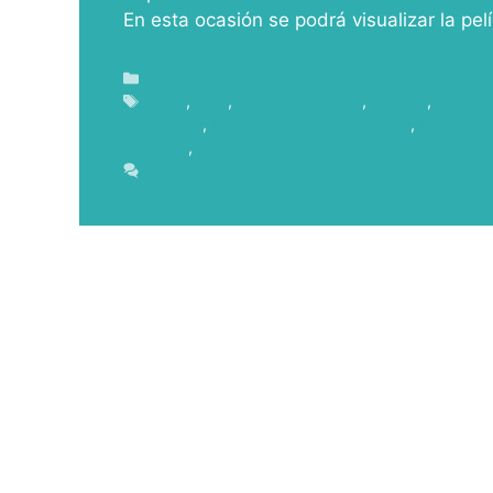
En esta ocasión se podrá visualizar la pel
Blog
actor
,
Cine
,
Diálogos de Cine
,
director
,
José L
Palma Film
,
La Palma Film Commission
,
Localizac
Canarias
,
teatro
Leave a comment