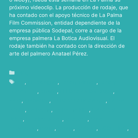
próximo videoclip. La producción de rodaje, que
ha contado con el apoyo técnico de La Palma
Film Commission, entidad dependiente de la
empresa pública Sodepal, corre a cargo de la
empresa palmera La Botica Audiovisual. El
rodaje también ha contado con la dirección de
arte del palmero Anatael Pérez.
Blog
art
,
art designer
,
canary islands
,
canary
islands film
,
diseño
,
El Llano de las Brujas
,
El
Paso
,
grabación
,
La Botica Audiovisual
,
La Isla
Bonita
,
La Palma
,
La Palma Film
,
Llano del
Jable
,
Localizaciones
,
locations
,
Mind
Enterprises
,
music
,
rodaje
,
Rodajes
,
SCOUTING
,
shooting in Spain
,
shooting in the Canary