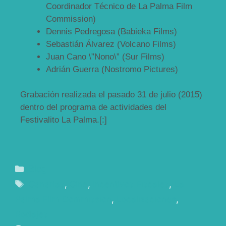
Coordinador Técnico de La Palma Film
Commission)
Dennis Pedregosa (Babieka Films)
Sebastián Álvarez (Volcano Films)
Juan Cano \”Nono\” (Sur Films)
Adrián Guerra (Nostromo Pictures)
Grabación realizada el pasado 31 de julio (2015)
dentro del programa de actividades del
Festivalito La Palma.[:]
Blog
Canarias
,
Cine
,
Incentivos Fiscales
,
La
Palma Film Commission
,
Localizaciones
,
Rodajes