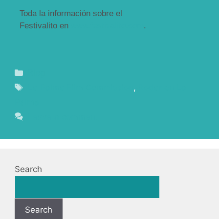
Toda la información sobre el
Festivalito en
www.festivalito.com
.
Blog
La Palma Film Commission
,
Rodar en La
Palma
Leave a comment
Search
Search