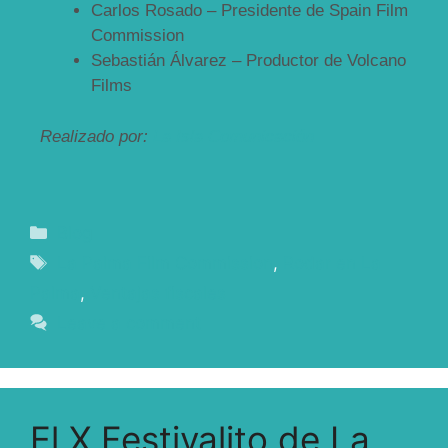
Carlos Rosado – Presidente de Spain Film
Commission
Sebastián Álvarez – Productor de Volcano
Films
Realizado por:
La Isla Comunicación
Blog
La Palma Film Commission
,
Rodar en La
Palma
,
Ventajas fiscales
Leave a comment
El X Festivalito de La