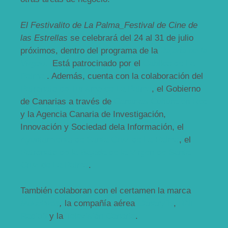
El Festivalito de La Palma_Festival de Cine de
las Estrellas
se celebrará del 24 al 31 de julio
próximos, dentro del programa de la
Bajada de la
Virgen
.
Está patrocinado por el
Cabildo de La
Palma
. Además, cuenta con la colaboración del
Patronato de Turismo de La Palma
, el Gobierno
de Canarias a través de
Canarias Cultura en Red
y la Agencia Canaria de Investigación,
Innovación y Sociedad dela Información, el
Ayuntamiento de Santa Cruz de La Palma
, el
Patronato de la Bajada de la Virgen de Santa
Cruz de La Palma
.
También colaboran con el certamen la marca
Munchitos
,
la compañía aérea
Canaryfly
,
RNE-
Radio3
y la
Televisión Canaria
.