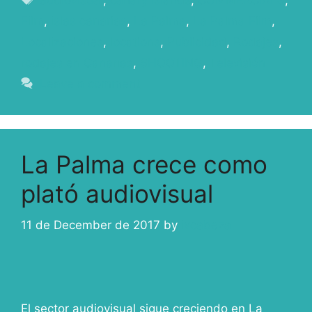
audiovisual
,
canary islands
,
COMMERCIALS
,
Film
,
islas canarias
,
La Palma
,
La Palma Film
,
Localizaciones
,
locations
,
Publicidad
,
Rodajes
,
rodajes en Canarias
,
SHOOTING
,
Televisión
Leave a comment
La Palma crece como
plató audiovisual
11 de December de 2017
by
ivcabeza
El sector audiovisual sigue creciendo en La