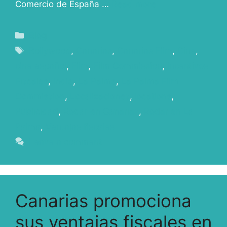
Comercio de España …
Read more
Blog
Bollywood
,
Canarias
,
Canarias Film
,
Cine
,
cine español
,
Film
,
Film Commission
,
Incentivos
Fiscales
,
India
,
La Palma
,
La Palma Film
Commission
,
Localizaciones
,
locations
,
Publicidad
,
Rodar en Canarias
,
Rodar en La
Palma
,
Ventajas fiscales
Leave a comment
Canarias promociona
sus ventajas fiscales en