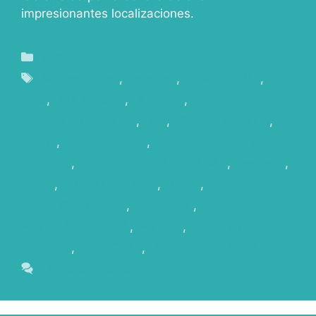
impresionantes localizaciones.
Blog
Audiovisuales
,
Canarias
,
Canarias Film
,
Cine
,
cine español
,
FASHION
,
FASHIONMAGAZINE
,
Film
,
Film Commission
,
La
Palma
,
Localizaciones
,
Localizaciones en
Canarias
,
LOCALIZACIONESÚNICAS
,
locations
,
LOOK
,
LOOKMAGAZINE
,
MODA
,
PHOTOSHOOTING
,
Publicidad
,
REVISTASDEMODA
,
Rodajes
,
Rodar en
Canarias
,
SHOOTING
,
UNIQUELOCATIONS
Leave a comment