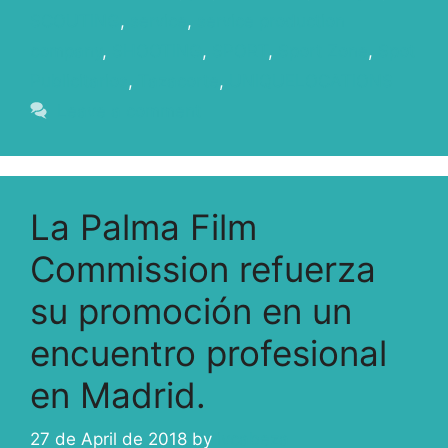
SCOUTING
,
service
,
service production
company
,
SHOOTING
,
SPORT
,
Sport Zone
,
Spot
Publicitarios
,
Tazacorte
,
UNIQUELOCATIONS
Leave a comment
La Palma Film
Commission refuerza
su promoción en un
encuentro profesional
en Madrid.
27 de April de 2018
by
ivcabeza