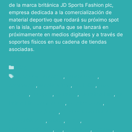
de la marca británica JD Sports Fashion plc,
empresa dedicada a la comercialización de
material deportivo que rodará su próximo spot
en la isla, una campaña que se lanzará en
próximamente en medios digitales y a través de
soportes físicos en su cadena de tiendas
asociadas.
Blog
Arcos de Tazacorte
,
canary islads
,
commercial
,
enrollatefilms
,
FASHION
,
islas
canarias
,
JD Sport
,
La Palma
,
La Palma Film
,
La
Palma FIlm Commisison
,
Localizaciones
,
localizaciones únicas
,
localizaciones únicas
para publicidad
,
MODA
,
photo
,
PHOTOSHOOTING
,
pic
,
Publicidad
,
Rodajes
,