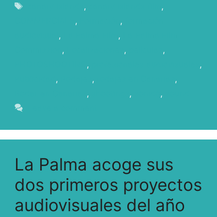
canary islands
,
canary islands film
,
COMMERCIALS
,
Formación
,
formación
audiovisual
,
La Palma Film
,
La Palma Film
Commission
,
Localizaciones
,
películas
,
PHOTOSHOOTING
,
profesionales audiovisuales
,
Publicidad
,
Rodajes
,
rodajes en Canarias
,
Rodar en Canarias
,
shootings
,
sonido
,
sound
Leave a comment
La Palma acoge sus
dos primeros proyectos
audiovisuales del año