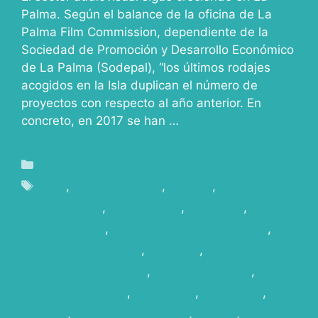
Palma. Según el balance de la oficina de La
Palma Film Commission, dependiente de la
Sociedad de Promoción y Desarrollo Económico
de La Palma (Sodepal), “los últimos rodajes
acogidos en la Isla duplican el número de
proyectos con respecto al año anterior. En
concreto, en 2017 se han …
Read more
Blog
Cine
,
COMMERCIALS
,
director
,
documentales
,
feature films
,
filmmaker
,
Localizaciones
,
Localizaciones en Canarias
,
localizaciones únicas
,
locations
,
LOCATIONSCOUTING
,
NEWLOCATIONS
,
PHOTOSHOOTING
,
production
,
Publicidad
,
Rodajes
,
rodajes en Canarias
,
service
,