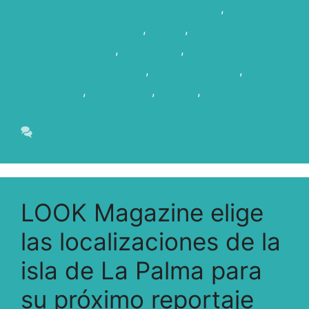
LOCALIZACIONESPARAPUBLICIDAD
,
LOCATIONSCOUTING
,
MODA
,
NEWLOCATIONS
,
Publicidad
,
REPORTAJESDEMODA
,
rodarenlapalma
,
SCOUTING
,
SHOOTING
,
SPORT
,
SPOTPUBLICITARIOS
Leave a comment
LOOK Magazine elige
las localizaciones de la
isla de La Palma para
su próximo reportaje