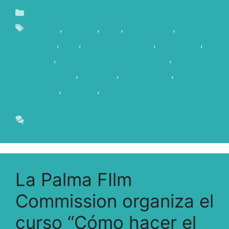
Blog
actores
,
actrices
,
Cine
,
commercial
,
directores
,
Film
,
Film Commission
,
guionistas
,
La Palma
,
La Palma Film Commission
,
Localizaciones
,
películas
,
productores
,
Publicidad
,
Rodajes
,
Unión de Actores y
Actrices
Leave a comment
La Palma FIlm
Commission organiza el
curso “Cómo hacer el