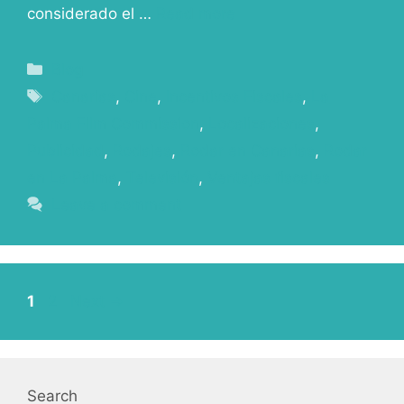
considerado el …
Read more
Blog
Canarias
,
Cine
,
Incentivos Fiscales
,
La
Palma Film Commission
,
Localizaciones
,
Publicidad
,
Rodajes
,
Rodar en Canarias
,
Rodar
en La Palma
,
Televisión
,
Ventajas fiscales
Leave a comment
1
2
Next
→
Search