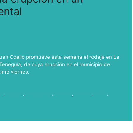
ental
Juan Coello promueve esta semana el rodaje en La
Teneguía, de cuya erupción en el municipio de
ximo viernes.
te
,
geología
,
investigación
,
La Palma
,
teneguía
,
volcán
,