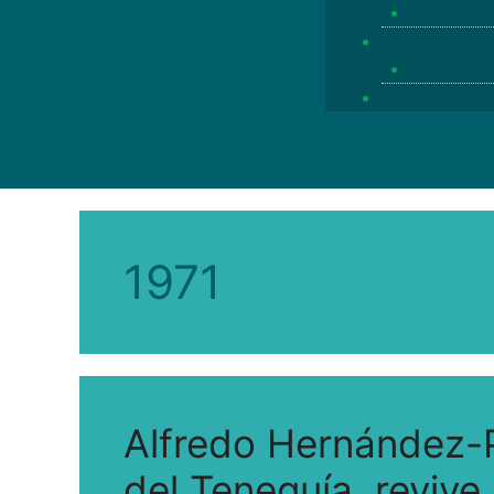
1971
Alfredo Hernández-
del Teneguía, revive