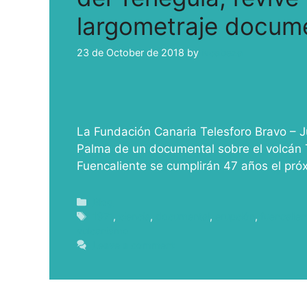
largometraje docum
23 de October de 2018
by
ivcabeza
La Fundación Canaria Telesforo Bravo – 
Palma de un documental sobre el volcán 
Fuencaliente se cumplirán 47 años el pró
Blog
1971
,
ciencia
,
documental
,
erupción
,
fuencalien
vulcanismo
Leave a comment