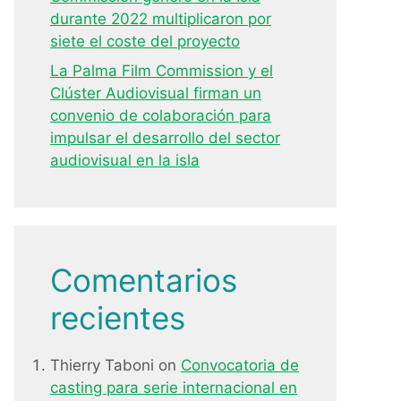
durante 2022 multiplicaron por
siete el coste del proyecto
La Palma Film Commission y el
Clúster Audiovisual firman un
convenio de colaboración para
impulsar el desarrollo del sector
audiovisual en la isla
Comentarios
recientes
Thierry Taboni
on
Convocatoria de
casting para serie internacional en