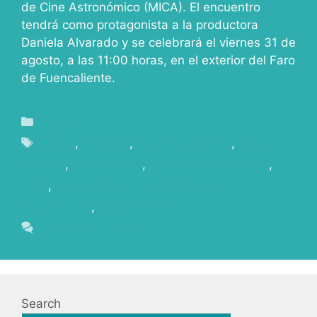
de Cine Astronómico (MICA). El encuentro
tendrá como protagonista a la productora
Daniela Alvarado y se celebrará el viernes 31 de
agosto, a las 11:00 horas, en el exterior del Faro
de Fuencaliente.
Blog
charla
,
coloquio
,
daniela alvarado
,
Diálogos
de Cine
,
fuencaliente
,
juan josé campanella
,
mica
,
muestra internacional de cine
astronómico
,
tornasol films
Leave a comment
Search