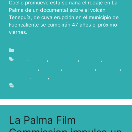
Coello promueve esta semana el rodaje en La
Palma de un documental sobre el volcán
Teneguía, de cuya erupción en el municipio de
Fuencaliente se cumplirán 47 años el próximo
viernes.
Blog
1971
,
ciencia
,
documental
,
erupción
,
fuencaliente
,
geología
,
investigación
,
La Palma
,
teneguía
,
volcán
,
vulcanismo
Leave a comment
La Palma Film