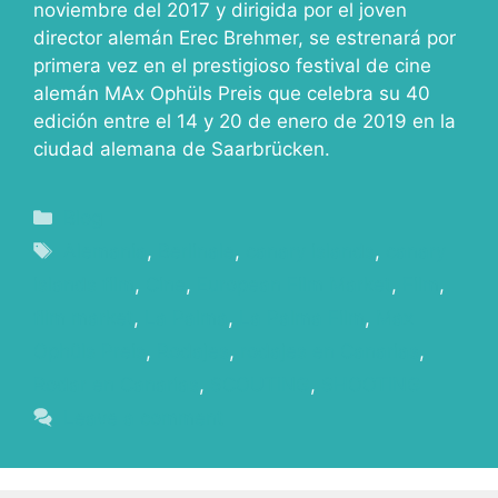
noviembre del 2017 y dirigida por el joven
director alemán Erec Brehmer, se estrenará por
primera vez en el prestigioso festival de cine
alemán MAx Ophüls Preis que celebra su 40
edición entre el 14 y 20 de enero de 2019 en la
ciudad alemana de Saarbrücken.
Blog
Alemania
,
Berlinale
,
canary islands
,
canary
islands film
,
Cine
,
European Film Market
,
Film
,
film market
,
La Palma
,
La Palma Film
,
Max
Ophüls Preis
,
Rodajes
,
rodajes en Canarias
,
Rodar en Canarias
,
SCOUTING
,
SHOOTING
Leave a comment