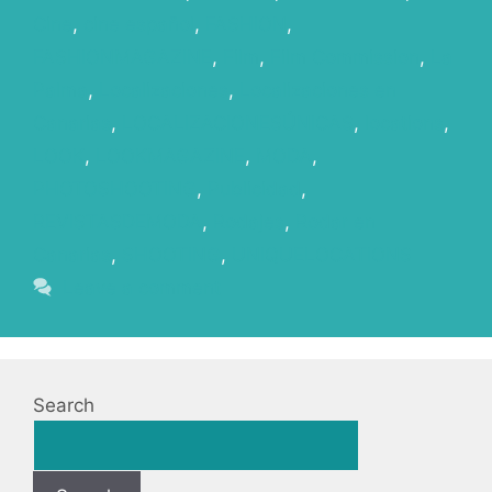
Cine
,
cine español
,
FASHION
,
FASHIONMAGAZINE
,
Film
,
Film Commission
,
La
Palma
,
Localizaciones
,
Localizaciones en
Canarias
,
LOCALIZACIONESÚNICAS
,
locations
,
LOOK
,
LOOKMAGAZINE
,
MODA
,
PHOTOSHOOTING
,
Publicidad
,
REVISTASDEMODA
,
Rodajes
,
Rodar en
Canarias
,
SHOOTING
,
UNIQUELOCATIONS
Leave a comment
Search