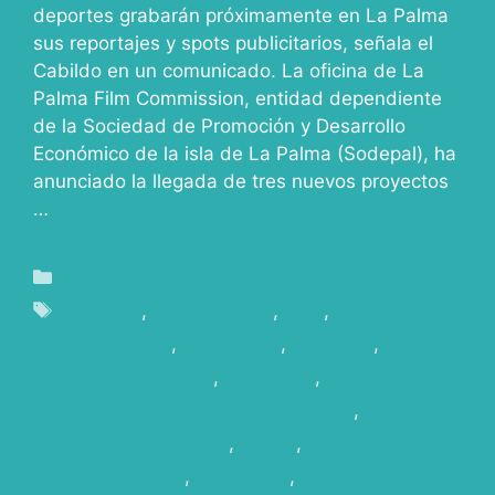
deportes grabarán próximamente en La Palma
sus reportajes y spots publicitarios, señala el
Cabildo en un comunicado. La oficina de La
Palma Film Commission, entidad dependiente
de la Sociedad de Promoción y Desarrollo
Económico de la isla de La Palma (Sodepal), ha
anunciado la llegada de tres nuevos proyectos
…
Read more
Blog
Canarias
,
Canarias Film
,
Cine
,
COMMERCIALS
,
DEPORTES
,
FASHION
,
FASHIONMAGAZINE
,
LAPALMA
,
LOCALIZACIONESPARAPUBLICIDAD
,
LOCATIONSCOUTING
,
MODA
,
NEWLOCATIONS
,
Publicidad
,