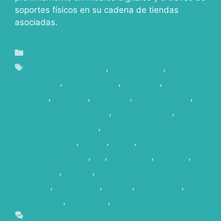
soportes físicos en su cadena de tiendas
asociadas.
Blog
Arcos de Tazacorte
,
canary islads
,
commercial
,
enrollatefilms
,
FASHION
,
islas
canarias
,
JD Sport
,
La Palma
,
La Palma Film
,
La
Palma FIlm Commisison
,
Localizaciones
,
localizaciones únicas
,
localizaciones únicas
para publicidad
,
MODA
,
photo
,
PHOTOSHOOTING
,
pic
,
Publicidad
,
Rodajes
,
SCOUTING
,
service
,
service production
company
,
SHOOTING
,
SPORT
,
Sport Zone
,
Spot
Publicitarios
,
Tazacorte
,
UNIQUELOCATIONS
Leave a comment