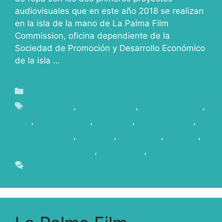
audiovisuales que en este año 2018 se realizan
en la isla de la mano de La Palma Film
Commission, oficina dependiente de la
Sociedad de Promoción y Desarrollo Económico
de la isla …
Read more
Blog
audiovisual
,
canary islands
,
COMMERCIALS
,
Film
,
islas canarias
,
La Palma
,
La Palma Film
,
Localizaciones
,
locations
,
Publicidad
,
Rodajes
,
rodajes en Canarias
,
SHOOTING
,
Televisión
Leave a comment