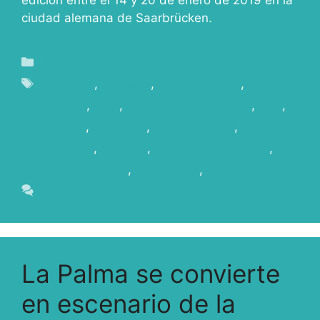
edición entre el 14 y 20 de enero de 2019 en la
ciudad alemana de Saarbrücken.
Blog
Alemania
,
Berlinale
,
canary islands
,
canary
islands film
,
Cine
,
European Film Market
,
Film
,
film market
,
La Palma
,
La Palma Film
,
Max
Ophüls Preis
,
Rodajes
,
rodajes en Canarias
,
Rodar en Canarias
,
SCOUTING
,
SHOOTING
Leave a comment
La Palma se convierte
en escenario de la