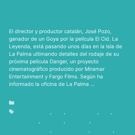
El director y productor catalán, José Pozo,
ganador de un Goya por la película El Cid. La
Leyenda, está pasando unos días en la Isla de
La Palma ultimando detalles del rodaje de su
próxima película Danger, un proyecto
cinematográfico producido por Miramar
Entertainment y Fargo Films. Según ha
informado la oficina de La Palma …
Read more
Blog
Canarias Film
,
Cine
,
cine español
,
Film
,
Film
Commission
,
joséPozo
,
La Palma
,
La Palma
Film Commission
,
Localizaciones
,
películas
,