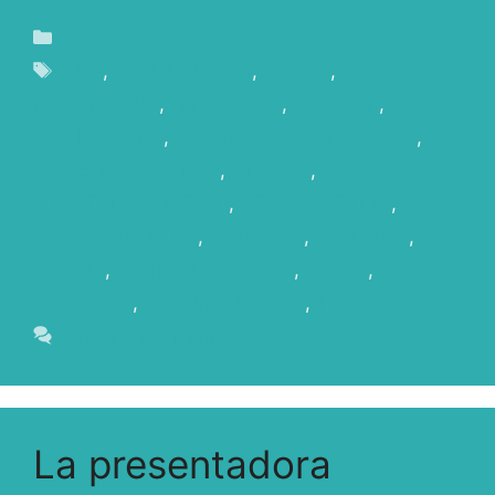
Blog
Cine
,
COMMERCIALS
,
director
,
documentales
,
feature films
,
filmmaker
,
Localizaciones
,
Localizaciones en Canarias
,
localizaciones únicas
,
locations
,
LOCATIONSCOUTING
,
NEWLOCATIONS
,
PHOTOSHOOTING
,
production
,
Publicidad
,
Rodajes
,
rodajes en Canarias
,
service
,
SHOOTING
,
shootinginlapalma
,
Televisión
Leave a comment
La presentadora