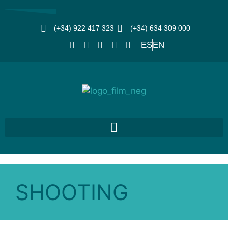
(+34) 922 417 323
(+34) 634 309 000
ES
EN
SHOOTING