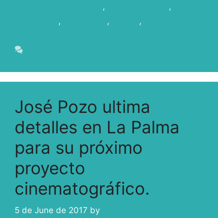
REPORTAJESDEMODA
,
rodarenlapalma
,
SCOUTING
,
SHOOTING
,
SPORT
,
SPOTPUBLICITARIOS
Leave a comment
José Pozo ultima
detalles en La Palma
para su próximo
proyecto
cinematográfico.
5 de June de 2017
by
ivcabeza