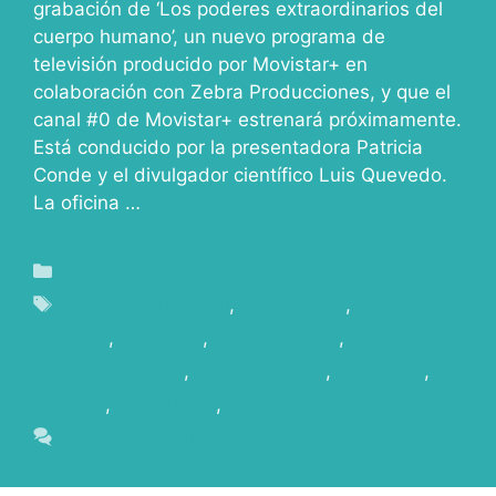
grabación de ‘Los poderes extraordinarios del
cuerpo humano’, un nuevo programa de
televisión producido por Movistar+ en
colaboración con Zebra Producciones, y que el
canal #0 de Movistar+ estrenará próximamente.
Está conducido por la presentadora Patricia
Conde y el divulgador científico Luis Quevedo.
La oficina …
Read more
Blog
canary islands film
,
documental
,
islas
canarias
,
La Palma
,
La Palma Film
,
La Palma
Film Commission
,
Localizaciones
,
movistar+
,
Rodajes
,
SHOOTING
,
Televisión
Leave a comment