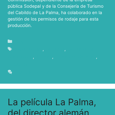
pública Sodepal y de la Consejería de Turismo
del Cabildo de La Palma, ha colaborado en la
gestión de los permisos de rodaje para esta
producción.
Blog
Canarias Film
,
La Palma
,
La Palma Film
Commission
,
Rodajes
,
rodajes en Canarias
,
SHOOTING
Leave a comment
La película La Palma,
del director alemán