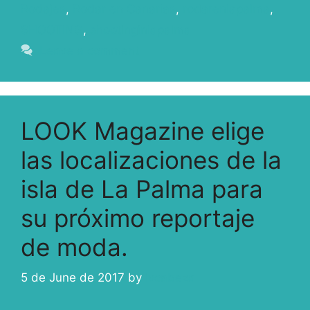
Rodajes
,
Rodar en Canarias
,
rodarenlapalma
,
SHOOTING
,
shootinginlapalma
Leave a comment
LOOK Magazine elige
las localizaciones de la
isla de La Palma para
su próximo reportaje
de moda.
5 de June de 2017
by
ivcabeza