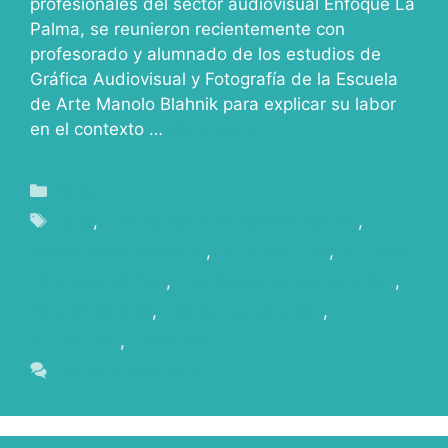
profesionales del sector audiovisual Enfoque La
Palma, se reunieron recientemente con
profesorado y alumnado de los estudios de
Gráfica Audiovisual y Fotografía de la Escuela
de Arte Manolo Blahnik para explicar su labor
en el contexto …
Read more
Blog
Cine
,
Escuela de Arte Manolo Blahnik
,
formación audiovisual
,
La Palma Film
,
La Palma
Film Commission
,
Localizaciones en Canarias
,
Manolo Blahnik
,
rodajes en Canarias
,
SHOOTING
,
Televisión
Leave a comment