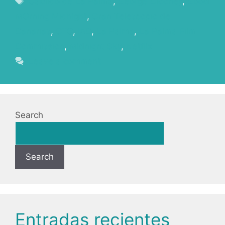
Cabildo de La Palma
,
George Clooney
,
Good
MOrning Midnight
,
Gran Telescopio de
Canarias
,
GTC
,
IAC
,
La Palma
,
La Palma Film
Commission
,
Midnignt Sky
,
Netflix
Leave a comment
Search
Search
Entradas recientes