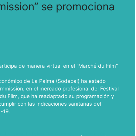
mission” se promociona
rticipa de manera virtual en el “Marché du Film”
Económico de La Palma (Sodepal) ha estado
mmission, en el mercado profesional del Festival
u Film, que ha readaptado su programación y
umplir con las indicaciones sanitarias del
d-19.
on
,
La Palma
,
La Palma Film Commission
,
promoción
,