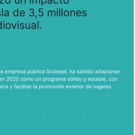
la de 3,5 millones
iovisual.
la empresa pública Sodepal, ha sabido adaptarse
 en 2020 como un programa sólido y estable, con
a y facilitar la promoción exterior de lugares
m Commission
,
Rodajes
,
Rodar en La Palma
,
Sodepal