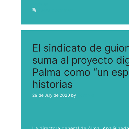
Sodepal
Leave a comment
El sindicato de guio
suma al proyecto dig
Palma como “un espa
historias
29 de July de 2020
by
ivcabeza
La directora general de Alma, Ana Pineda,