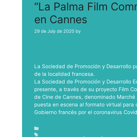
“La Palma Film Com
en Cannes
29 de July de 2020
by
ivcabeza
La Sociedad de Promoción y Desarrollo pa
de la localidad francesa.
La Sociedad de Promoción y Desarrollo 
presente, a través de su proyecto Film Co
de Cine de Cannes, denominado Marché d
puesta en escena al formato virtual para c
Gobierno francés por el coronavirus Covi
Blog
Cabildo de La Palma
,
Cannes
,
Film Commissi