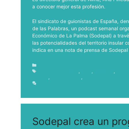
a conocer mejor esta profesión.
El sindicato de guionistas de España, de
de las Palabras, un podcast semanal org
Económico de La Palma (Sodepal) a través
las potencialidades del territorio insular 
indica en una nota de prensa de Sodepal
Blog
Cabildo de La Palma
,
guión
,
guionistas
,
la isla
podcast
,
sindicato ALMA
,
Sodepal
Leave a comment
Sodepal crea un pro