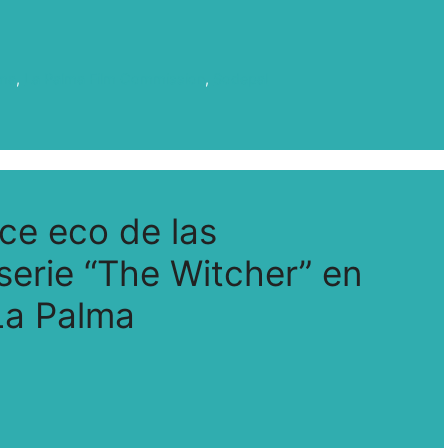
lma
,
La Palma Film Commission
,
Sodepal
ce eco de las
 serie “The Witcher” en
 La Palma