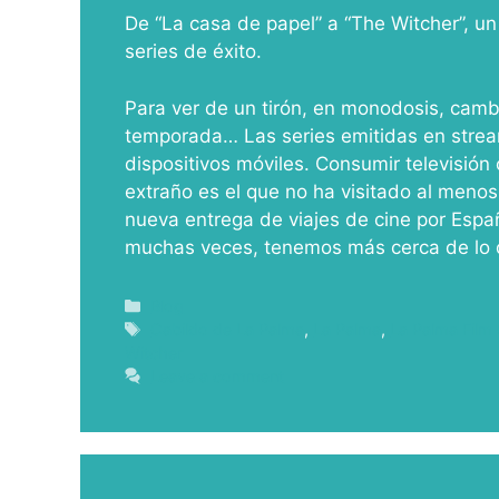
De “La casa de papel” a “The Witcher”, un
series de éxito.
Para ver de un tirón, en monodosis, camb
temporada… Las series emitidas en strea
dispositivos móviles. Consumir televisió
extraño es el que no ha visitado al menos 
nueva entrega de viajes de cine por Espa
muchas veces, tenemos más cerca de lo
Blog
Cabildo de La Palma
,
La Palma
,
La Palma Fil
Witcher
Leave a comment