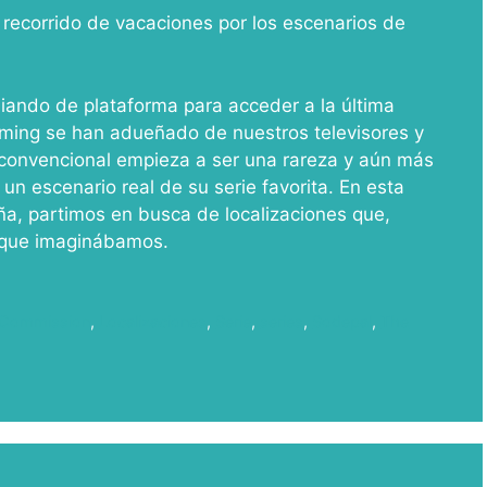
 recorrido de vacaciones por los escenarios de
iando de plataforma para acceder a la última
ming se han adueñado de nuestros televisores y
n convencional empieza a ser una rareza y aún más
un escenario real de su serie favorita. En esta
ña, partimos en busca de localizaciones que,
 que imaginábamos.
m Commission
,
Localizaciones
,
Serie
,
series
,
Sodepal
,
The