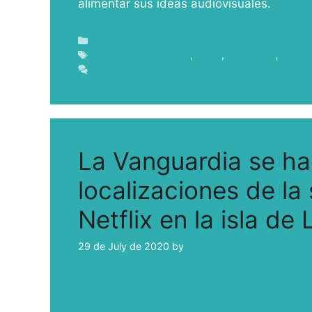
alimentar sus ideas audiovisuales.
Blog
Cabildo de La Palma
,
guión
,
guionistas
,
La Pa
Leave a comment
La Vanguardia se ha
localizaciones de la
Netflix en la isla de
29 de July de 2020
by
ivcabeza