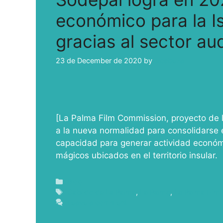
económico para la Is
gracias al sector aud
23 de December de 2020
by
ivcabeza
[La Palma Film Commission, proyecto de 
a la nueva normalidad para consolidarse
capacidad para generar actividad económic
mágicos ubicados en el territorio insular.
Blog
Cabildo de La Palma
,
La Palma
,
La Palma Fil
Leave a comment