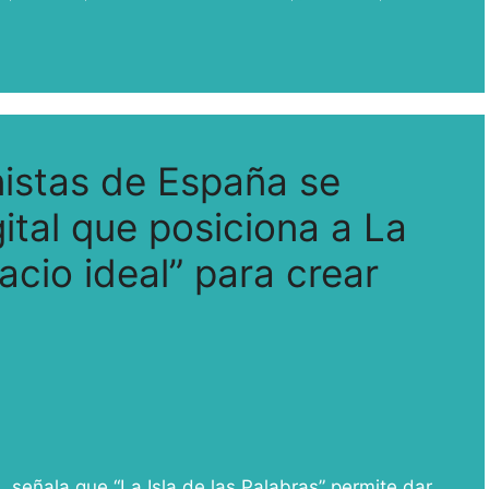
nistas de España se
ital que posiciona a La
cio ideal” para crear
 señala que “La Isla de las Palabras” permite dar