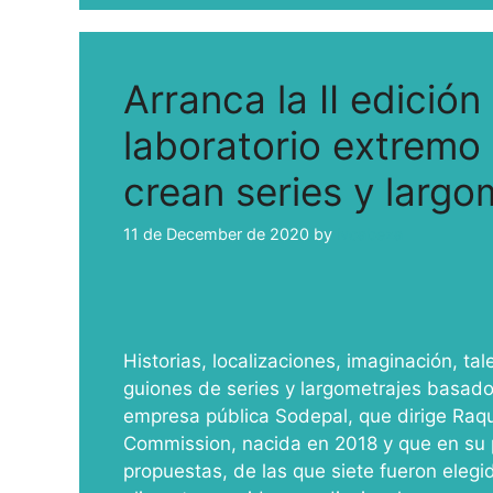
Arranca la II edición
laboratorio extremo
crean series y largo
11 de December de 2020
by
ivcabeza
Historias, localizaciones, imaginación, t
guiones de series y largometrajes basad
empresa pública Sodepal, que dirige Raqu
Commission, nacida en 2018 y que en su pr
propuestas, de las que siete fueron elegid