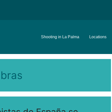
Shooting in La Palma
Locations
abras
nistas de España se