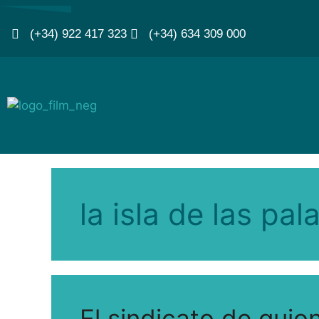
(+34) 922 417 323
(+34) 634 309 000
la isla de las pal
El sindicato de guio