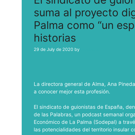
suma al proyecto dig
Palma como “un espa
historias
29 de July de 2020
by
ivcabeza
La directora general de Alma, Ana Pineda,
a conocer mejor esta profesión.
El sindicato de guionistas de España, de
de las Palabras, un podcast semanal org
Económico de La Palma (Sodepal) a través
las potencialidades del territorio insular 