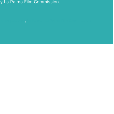
 y La Palma Film Commission.
 de las palabras
,
La Palma
,
La Palma Film Commission
,