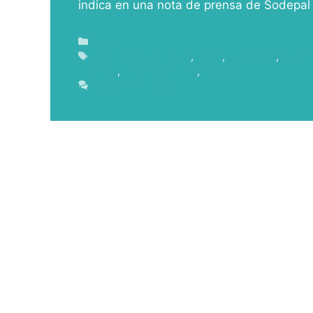
indica en una nota de prensa de Sodepal
Blog
Cabildo de La Palma
,
guión
,
guionistas
,
la isla
podcast
,
sindicato ALMA
,
Sodepal
Leave a comment