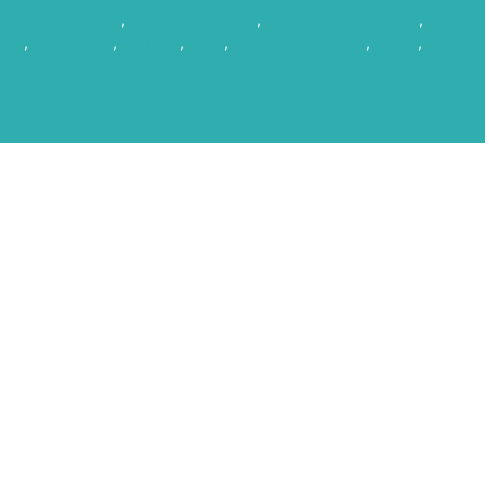
isual de Canarias
,
Film Commission
,
gobierno de canarias
,
CAS
,
microclima
,
Rodajes
,
save
,
sector audiovisual
,
series
,