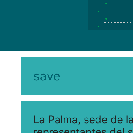
save
La Palma, sede de la
representantes del s