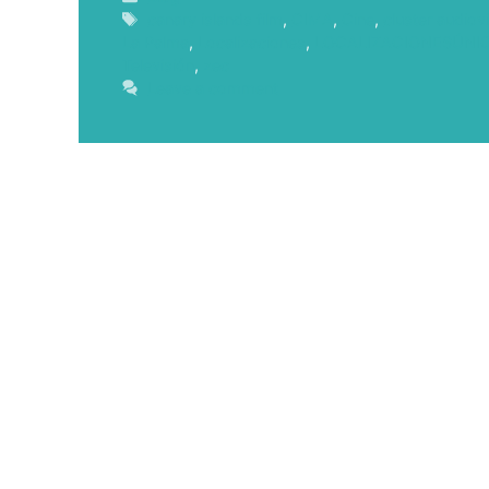
canary islands film
,
CIMA
,
Cine
,
cluster audiov
La Palma
,
Localizaciones
,
LOCALIZACIONESÚNI
Televisión
,
zec
Leave a comment