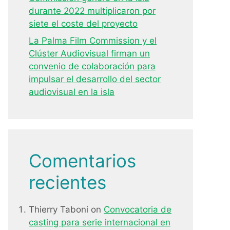
durante 2022 multiplicaron por
siete el coste del proyecto
La Palma Film Commission y el
Clúster Audiovisual firman un
convenio de colaboración para
impulsar el desarrollo del sector
audiovisual en la isla
Comentarios
recientes
Thierry Taboni
on
Convocatoria de
casting para serie internacional en