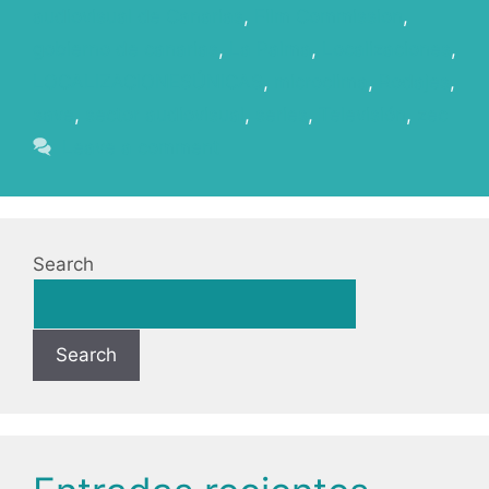
audiovisual de Canarias
,
Film Commission
,
gobierno de canarias
,
La Palma
,
Localizaciones
,
LOCALIZACIONESÚNICAS
,
microclima
,
Rodajes
,
save
,
sector audiovisual
,
series
,
Televisión
,
zec
Leave a comment
Search
Search