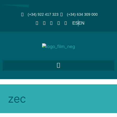
(+34) 922 417 323
(+34) 634 309 000
ES
EN
zec