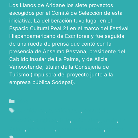
Los Llanos de Aridane los siete proyectos
escogidos por el Comité de Selección de esta
iniciativa. La deliberación tuvo lugar en el
Espacio Cultural Real 21 en el marco del Festival
Hispanoamericano de Escritores y fue seguida
de una rueda de prensa que contó con la
presencia de Anselmo Pestana, presidente del
Cabildo Insular de La Palma, y de Alicia
Vanoostende, titular de la Consejería de
Turismo (impulsora del proyecto junto a la
empresa pública Sodepal).
Blog
candidatos
,
candidaturas
,
comité de
selección
,
elegidos
,
fallo
,
guionistas
,
jurado
,
La
Palma
,
laboratorio
,
noseescribensolas
,
plazas