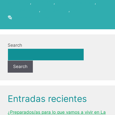
laboratorio
,
LAPALMA
,
noseescribensolas
,
participaciones
,
participantes
,
plazo
Leave a comment
Search
Search
Entradas recientes
¿Preparados/as para lo que vamos a vivir en La