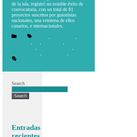
de la isla, registró un notable éxito de
convocatoria, con un total de 81
proyectos suscritos por guionistas
nacionales, una veintena de ellos
canarios, e internacionales.
Blog
aventura
,
candidaturas
,
guionistas
,
isla
,
laboratorio
,
LAPALMA
,
noseescribensolas
,
participaciones
,
participantes
,
plazo
Leave a comment
Search
Search
Entradas
recientes