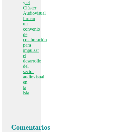
y el
Clúster
Audiovisual
firman
un
convenio
de
colaboración
para
impulsar
el
desarrollo
del
sector
audiovisual
en
la
isla
Comentarios