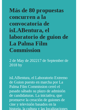
Más de 80 propuestas
concurren a la
convocatoria de
isLABentura, el
laboratorio de guion de
La Palma Film
Commission
2 de May de 2022
17 de September de
2018
by
ivcabeza
isLABentura, el Laboratorio Extremo
de Guion puesto en marcha por La
Palma Film Commission cerró el
pasado sábado su plazo de admisión
de candidaturas. La iniciativa, que
promueve la creación de guiones de
cine y televisión basados en la
historia, la cultura y las localizaciones