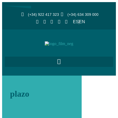
(+34) 922 417 323
(+34) 634 309 000
ES
EN
plazo