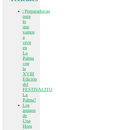
¿Preparados/as
para
lo
que
vamos
a
vivir
en
La
Palma
con
la
XVIII
Edición
del
FESTIVALITO
La
Palma?
Los
amigos
de
Una
Hora