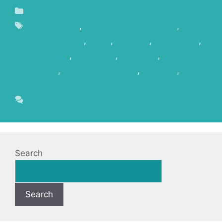
Blog
convocatoria
,
el ministerio del tiempo
,
escritura creativa
,
guión
,
historias
,
islabentura
,
javier olivares
,
jordi calafí
,
La Palma
,
laboratorio
,
noseescribensolas
,
proyecto
,
yolanda garcía serrano
Leave a comment
Search
Search