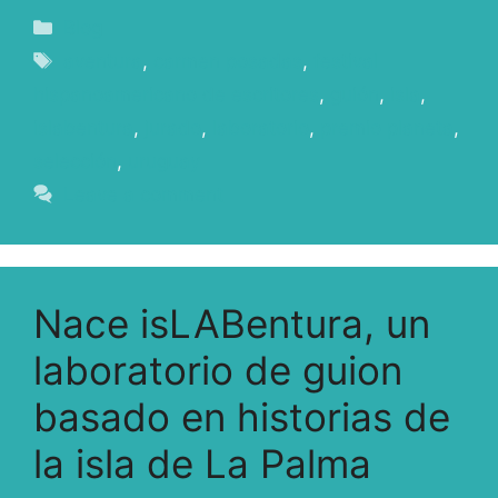
Blog
aventura
,
carmen posadas
,
festival
hispanoamericano de escritores
,
guión
,
isla
,
islabentura
,
jurado
,
laboratorio
,
premio planeta
,
selección
,
uruguay
Leave a comment
Nace isLABentura, un
laboratorio de guion
basado en historias de
la isla de La Palma