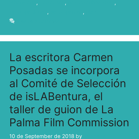
laboratorio
,
LAPALMA
,
noseescribensolas
,
participaciones
,
participantes
,
plazo
Leave a comment
La escritora Carmen
Posadas se incorpora
al Comité de Selección
de isLABentura, el
taller de guion de La
Palma Film Commission
10 de September de 2018
by
ivcabeza