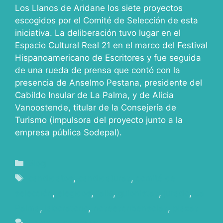
Los Llanos de Aridane los siete proyectos
escogidos por el Comité de Selección de esta
iniciativa. La deliberación tuvo lugar en el
Espacio Cultural Real 21 en el marco del Festival
Hispanoamericano de Escritores y fue seguida
de una rueda de prensa que contó con la
presencia de Anselmo Pestana, presidente del
Cabildo Insular de La Palma, y de Alicia
Vanoostende, titular de la Consejería de
Turismo (impulsora del proyecto junto a la
empresa pública Sodepal).
Blog
candidatos
,
candidaturas
,
comité de
selección
,
elegidos
,
fallo
,
guionistas
,
jurado
,
La
Palma
,
laboratorio
,
noseescribensolas
,
plazas
Leave a comment