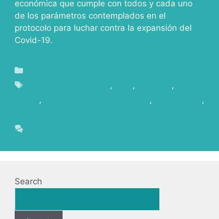
económica que cumple con todos y cada uno
de los parámetros contemplados en el
protocolo para luchar contra la expansión del
Covid-19.
Blog
Cabildo de La Palma
,
Cine
,
covid-19
,
La
Palma
,
La Palma Film Commission
,
reactivación
,
seguridad
Leave a comment
Search