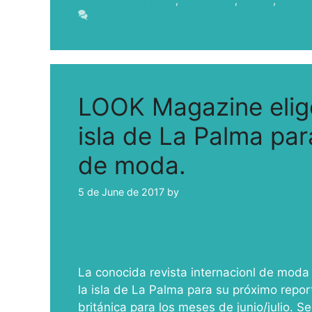
production company
,
SHOOTING
,
SPORT
,
Sport 
Leave a comment
LOOK Magazine elige 
isla de La Palma par
de moda.
5 de June de 2017
by
ivcabeza
La conocida revista internacionl de moda
la isla de La Palma para su próximo repor
británica para los meses de junio/julio.