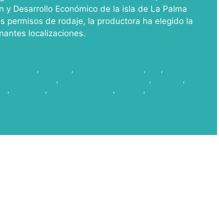
 y Desarrollo Económico de la isla de La Palma
s permisos de rodaje, la productora ha elegido la
onantes localizaciones.
ine español
,
FASHION
,
FASHIONMAGAZINE
,
Film
,
Film
iones en Canarias
,
LOCALIZACIONESÚNICAS
,
locations
,
NG
,
Publicidad
,
REVISTASDEMODA
,
Rodajes
,
Rodar en