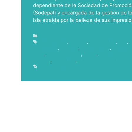
dependiente de la Sociedad de Promoción
(Sodepal) y encargada de la gestión de lo
isla atraída por la belleza de sus impresi
Blog
Audiovisuales
,
Canarias
,
Canarias Film
,
Cine
,
c
Commission
,
La Palma
,
Localizaciones
,
Localizac
LOOK
,
LOOKMAGAZINE
,
MODA
,
PHOTOSHOOTI
Canarias
,
SHOOTING
,
UNIQUELOCATIONS
Leave a comment