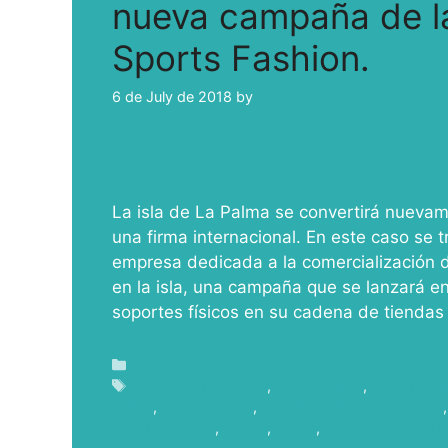
nueva campaña de l
Sports Fashion.
6 de July de 2018
by
ivcabeza
La isla de La Palma se convertirá nueva
una firma internacional. En este caso se t
empresa dedicada a la comercialización d
en la isla, una campaña que se lanzará e
soportes físicos en su cadena de tiendas
Blog
Arcos de Tazacorte
,
canary islads
,
commercia
Palma
,
La Palma Film
,
La Palma FIlm Commisison
para publicidad
,
MODA
,
photo
,
PHOTOSHOOTIN