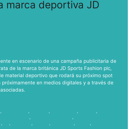
a marca deportiva JD
mente en escenario de una campaña publicitaria de
rata de la marca británica JD Sports Fashion plc,
e material deportivo que rodará su próximo spot
n próximamente en medios digitales y a través de
 asociadas.
l
,
enrollatefilms
,
FASHION
,
islas canarias
,
JD Sport
,
La
,
Localizaciones
,
localizaciones únicas
,
localizaciones únicas
G
,
pic
,
Publicidad
,
Rodajes
,
SCOUTING
,
service
,
service